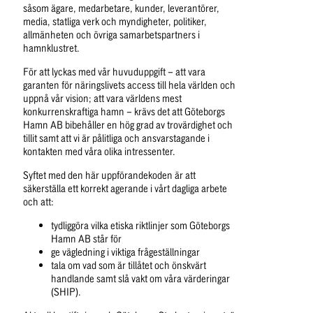
såsom ägare, medarbetare, kunder, leverantörer, 
media, statliga verk och myndigheter, politiker, 
allmänheten och övriga samarbetspartners i 
hamnklustret.   
För att lyckas med vår huvuduppgift – att vara 
garanten för näringslivets access till hela världen och 
uppnå vår vision; att vara världens mest 
konkurrenskraftiga hamn – krävs det att Göteborgs 
Hamn AB bibehåller en hög grad av trovärdighet och 
tillit samt att vi är pålitliga och ansvarstagande i 
kontakten med våra olika intressenter.
Syftet med den här uppförandekoden är att 
säkerställa ett korrekt agerande i vårt dagliga arbete 
och att:
tydliggöra vilka etiska riktlinjer som Göteborgs 
Hamn AB står för
ge vägledning i viktiga frågeställningar
tala om vad som är tillåtet och önskvärt 
handlande samt slå vakt om våra värderingar 
(SHIP).