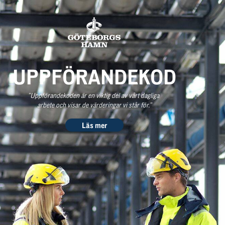
UPPFÖRANDEKOD
”Uppförandekoden är en viktig del av vårt dagliga 
arbete och visar de värderingar vi står för.”
Läs mer