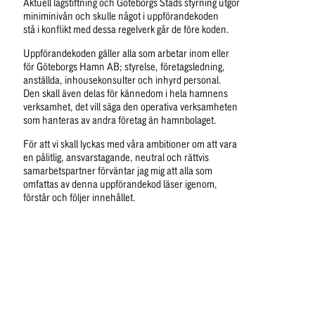
Aktuell lagstiftning och Göteborgs Stads styrning utgör 
miniminivån och skulle något i uppförandekoden
stå i konflikt med dessa regelverk går de före koden.
Uppförandekoden gäller alla som arbetar inom eller 
för Göteborgs Hamn AB; styrelse, företagsledning,
anställda, inhousekonsulter och inhyrd personal. 
Den skall även delas för kännedom i hela hamnens 
verksamhet, det vill säga den operativa verksamheten 
som hanteras av andra företag än hamnbolaget.
För att vi skall lyckas med våra ambitioner om att vara 
en pålitlig, ansvarstagande, neutral och rättvis 
samarbetspartner förväntar jag mig att alla som 
omfattas av denna uppförandekod läser igenom,
förstår och följer innehållet.