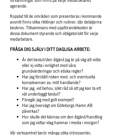
förväntningar som finns på varje medarbetares 
agerande.
Kopplat till de områden som presenteras i kommande 
avsnitt finns olika riktlinjer och rutiner, där detaljerna 
beskrivs. Tillsammans med uppförandekoden är 
dessa dokument styrande och obligatoriskt för varje 
medarbetare.
FRÅGA DIG SJÄLV I DITT DAGLIGA ARBETE:
Är det beslut/den åtgärd jag är på väg att vidta 
eller ej vidta i enlighet med våra 
grundvärderingar och etiska regler?
Har jag förstått risken med, och eventuella 
konsekvenser av, mitt handlande?
Har jag, vid behov, sökt råd så att jag kan ta ett 
väl underbyggt beslut?
Föregår jag med gott exempel?
Har jag övervägt om Göteborgs Hamn AB 
påverkas?
Hur skulle det kännas om den åtgärd/handling 
som jag vidtar idag hamnar i media i morgon?
Vår verksamhet berör många olika intressenter, 